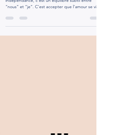
chrystophefournier
16 nov. 2025
2 min de lecture
En vrai, l’amour sain ressemble
Garder une relation saine tout en préservant son
indépendance, c’est un équilibre subtil entre
“nous” et “je”. C’est accepter que l’amour se vive
à deux… sans jamais se perdre soi. 🌿 1. Continue
d’exister en dehors du couple Entretenir ses
passions, ses projets, ses amitiés, c’est vital. Tu
n’as pas à tout partager ni tout vivre à deux. Ce
que tu nourris seul te rend plus vivant… donc plus
disponible pour l’autre. 🗣️ 2. Communique sans te
justifier Dire ce dont tu as besoi