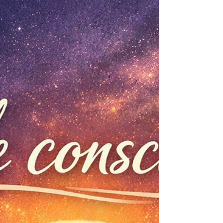
serais avec quelqu’un que j’aime profondément.
C’est une pratique quotidienne, un engagement,
une manière de me tenir la main dans les
moments où j’aurais autrefois préféré me fuir. 🌿
Revenir à la douceur : changer la manière dont je
me parle La premiè