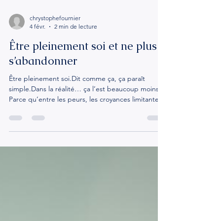
chrystophefournier
4 févr.
2 min de lecture
Être pleinement soi et ne plus
s’abandonner
Être pleinement soi.Dit comme ça, ça paraît
simple.Dans la réalité… ça l’est beaucoup moins.
Parce qu’entre les peurs, les croyances limitantes,
le regard des autres – et surtout le nôtre – il y a
souvent un monde.Un monde dans lequel on se
coupe de soi, on s’adapte, on se retient, on se
trahit parfois sans même s’en rendre compte.
Trouver sa place.Ouvrir sa porte au bonheur.Ça
commence rarement par un grand déclic