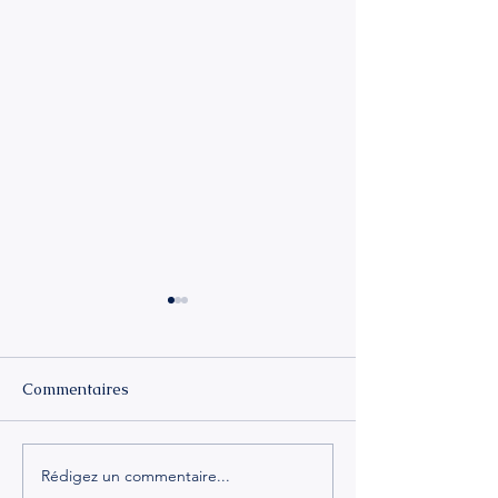
Commentaires
Rédigez un commentaire...
Se reconstruire après
Se reconnecter à