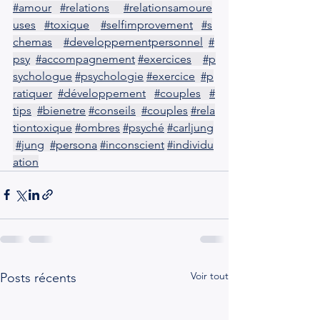
#amour
#relations
#relationsamoure
uses
#toxique
#selfimprovement
#s
chemas
#developpementpersonnel
#
psy
#accompagnement
#exercices
#p
sychologue
#psychologie
#exercice
#p
ratiquer
#développement
#couples
#
tips
#bienetre
#conseils
#couples
#rela
tiontoxique
#ombres
#psyché
#carljung
#jung
#persona
#inconscient
#individu
ation
Voir tout
Posts récents