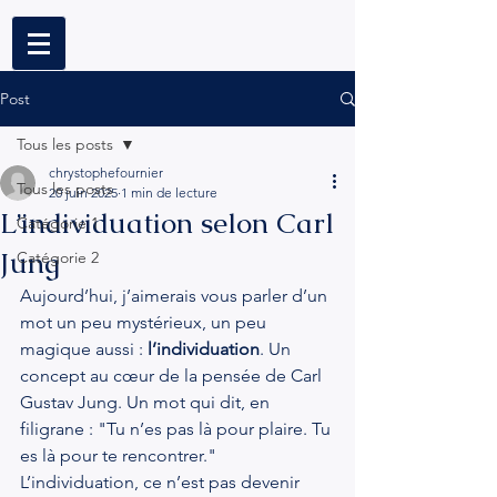
Post
Tous les posts
chrystophefournier
Tous les posts
20 juin 2025
1 min de lecture
L’individuation selon Carl
Catégorie 1
Jung
Catégorie 2
Aujourd’hui, j’aimerais vous parler d’un 
mot un peu mystérieux, un peu 
magique aussi : 
l’individuation
. Un 
concept au cœur de la pensée de Carl 
Gustav Jung. Un mot qui dit, en 
filigrane : "Tu n’es pas là pour plaire. Tu 
es là pour te rencontrer."
L’individuation, ce n’est pas devenir 