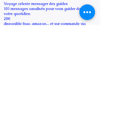
Voyage celeste messager des guides
101 messages canalisés pour vous guider dans
votre quotidien
20€
disponible fnac, amazon... et sur commande via
mail
Chroniques Spiritu'ailes
Ref Livre CSP1
prix 18€50
diponible également
fnac furet du nord, cultura, amazon...