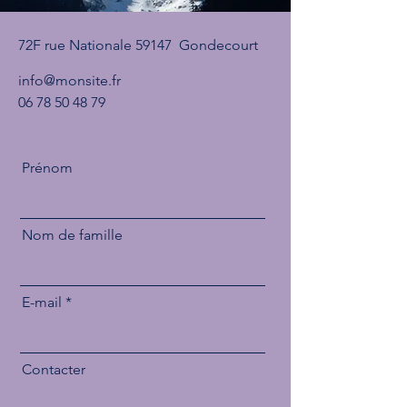
72F rue Nationale 59147 Gondecourt
info@monsite.fr
06 78 50 48 79
Prénom
Nom de famille
E-mail
Contacter