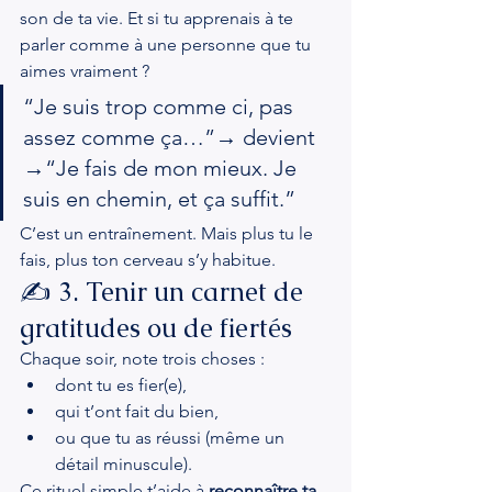
son de ta vie. Et si tu apprenais à te 
parler comme à une personne que tu 
aimes vraiment ?
“Je suis trop comme ci, pas 
assez comme ça…”→ devient 
→“Je fais de mon mieux. Je 
suis en chemin, et ça suffit.”
C’est un entraînement. Mais plus tu le 
fais, plus ton cerveau s’y habitue.
✍️ 3. Tenir un carnet de 
gratitudes ou de fiertés
Chaque soir, note trois choses :
dont tu es fier(e),
qui t’ont fait du bien,
ou que tu as réussi (même un 
détail minuscule).
Ce rituel simple t’aide à 
reconnaître ta 