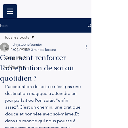
Post
Tous les posts
chrystophefournier
Tous les posts
30 juin 2025
3 min de lecture
Comment renforcer
Catégorie 1
l’acceptation de soi au
Catégorie 2
quotidien ?
L’acceptation de soi, ce n’est pas une 
destination magique à atteindre un 
jour parfait où l’on serait "enfin 
assez".C’est un chemin, une pratique 
douce et honnête avec 
soi-même.Et
dans un monde qui nous pousse à 
sans cesse nous comparer, nous 