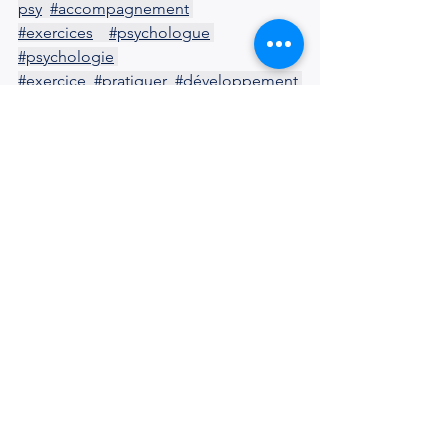
psy
#accompagnement
#exercices
#psychologue
#psychologie
#exercice
#pratiquer
#développement
#couples
#tips
#bienetre
#conseils
#couples
#relationtoxique
#ombres
#psyché
#carljung
#jung
#persona
#inconscient
#individuation
#acceptation
Voir tout
Posts récents