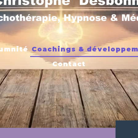
Christophe Desbon
chothérapie, Hypnose & M
umnité
Coachings & développe
Contact