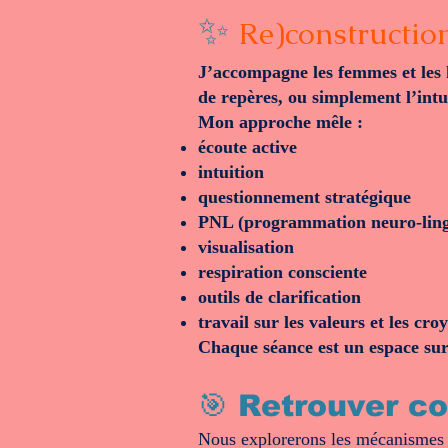
✨
Re)constructio
J’accompagne les femmes et les 
de repères, ou simplement l’int
Mon approche mêle :
écoute active
intuition
questionnement stratégique
PNL (programmation neuro‑ling
visualisation
respiration consciente
outils de clarification
travail sur les valeurs et les cro
Chaque séance est un espace sur‑
🎯
Retrouver con
Nous explorerons les mécanismes d’