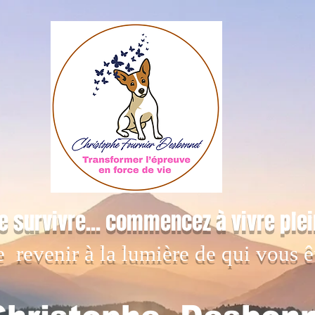
e survivre... commencez à vivre ple
e revenir à la lumière de qui vous ê