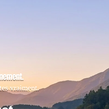
inement.
tes vraiment.