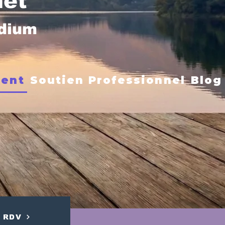
net
édium
ment
Soutien Professionnel
Blog
RDV