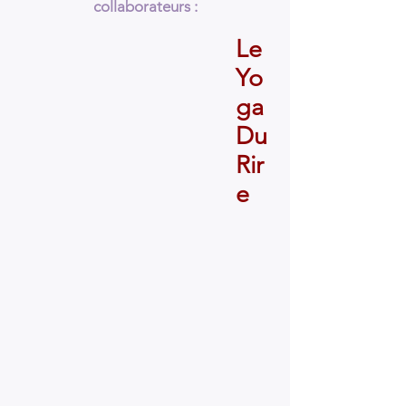
collaborateurs :
Le
Yo
ga
Du
Rir
e