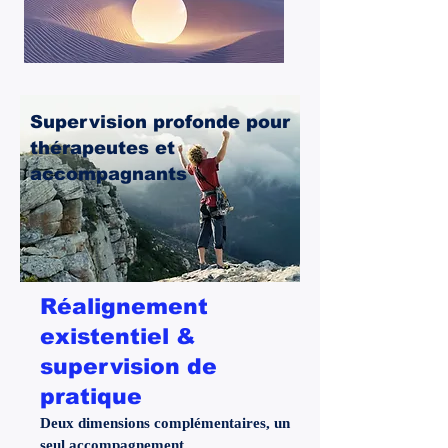
Supervision profonde pour
thérapeutes et
accompagnants
Réalignement
existentiel &
supervision de
pratique
Deux dimensions complémentaires, un
seul accompagnement