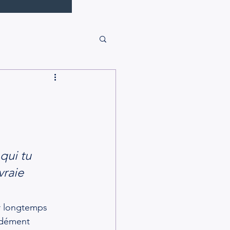
e
qui tu 
raie 
ir longtemps 
ndément 