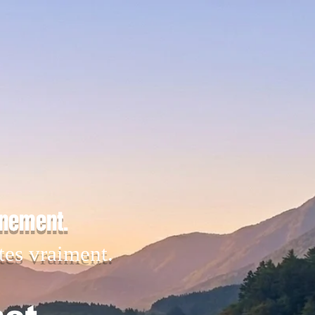
inement.
tes vraiment.