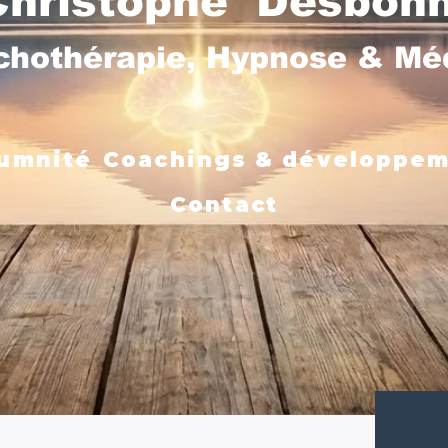
Christophe Desbon
chothérapie, Hypnose & M
umnité
Coachings & développe
Contact