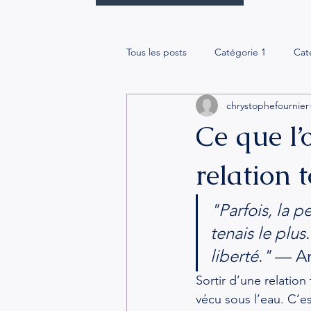
Tous les posts
Catégorie 1
Cat
chrystophefournier
Ce que l’
relation 
"Parfois, la p
tenais le plu
liberté."
 — A
Sortir d’une relatio
vécu sous l’eau. C’