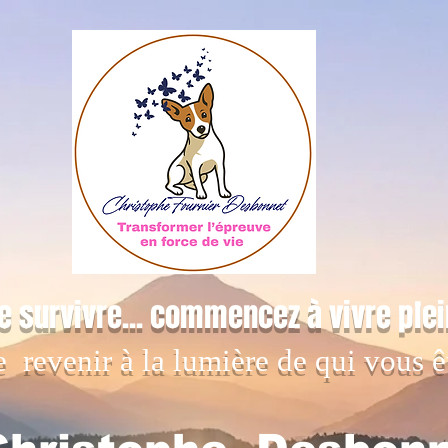
e survivre... commencez à vivre ple
e revenir à la lumière de qui vous ê