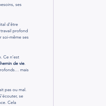
besoins, ses 
tal d’être 
travail profond 
er soi-même ses 
. Ce n’est 
chemin de vie
. 
profonds… mais 
it pas ou mal. 
S’écouter, se 
nce. Cela 