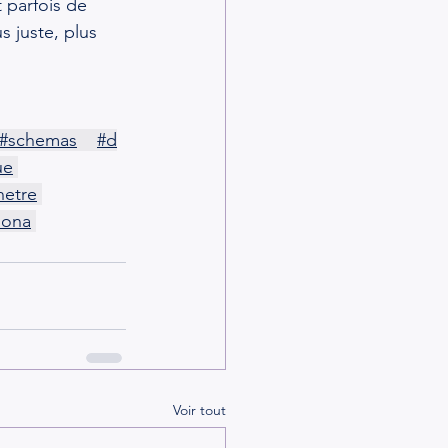
 parfois de 
s juste, plus 
#schemas
#d
ue
netre
sona
Voir tout