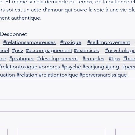
e. Et même si cela demande du temps, de la patience et
rs soi est un acte d’amour qui ouvre la voie à une vie plu
ent authentique.
 Desbonnet 
#relationsamoureuses
#toxique
#selfimprovement
nnel
#psy
#accompagnement
#exercices
#psycholog
ice
#pratiquer
#développement
#couples
#tips
#bie
#relationtoxique
#ombres
#psyché
#carljung
#jung
#per
duation
#relation
#relationtoxique
#perversnarcissique