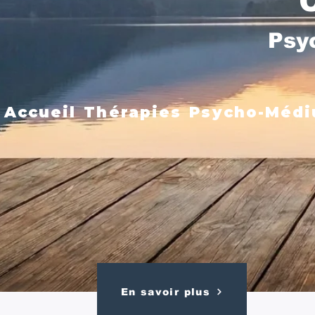
Psy
Accueil
Thérapies
Psycho-Médi
En savoir plus