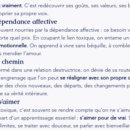
t vraiment
. C’est redécouvrir ses goûts, ses valeurs, ses 
prier sa propre voix.
dépendance affective
uvent nourries par la dépendance affective : ce besoin vi
te quel prix. En coupant le lien toxique, on entame un 
émotionnelle
. On apprend à vivre sans béquille, à combl
s mendier l’amour.
n chemin
ermé dans une relation destructrice, on dévie de sa route
 engrenage que l’on peut 
se réaligner avec son propre 
par des choix nouveaux, des départs, des changements 
e sa vérité intérieure.
s’aimer
 toxique, c’est souvent se rendre compte qu’on ne s’aima
art d’un apprentissage essentiel : 
s’aimer pour de vrai
. 
limites, se traiter avec douceur, se parler avec bienveilla