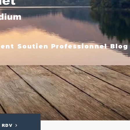
net
édium
ment
Soutien Professionnel
Blog
RDV