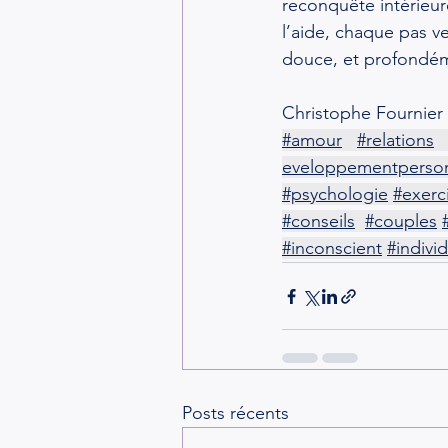
reconquête intérieur
l’aide, chaque pas ve
douce, et profondém
Christophe Fournier
#amour
#relations
eveloppementperso
#psychologie
#exerc
#conseils
#couples
#inconscient
#indivi
Posts récents