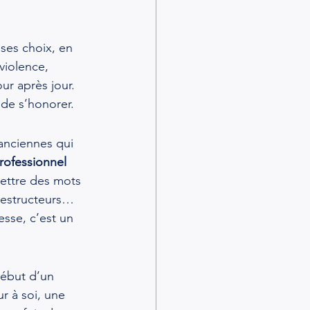
ses choix, en 
violence, 
ur après jour. 
 de s’honorer.
anciennes qui 
rofessionnel 
mettre des mots 
 destructeurs… 
esse, c’est un 
début d’un 
r à soi, une 