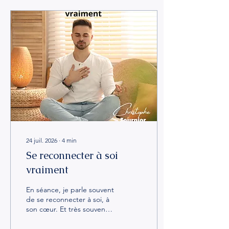
linéaire. Il y a des jours où
tu te sens invincible. Et des
jours où tu as l'impression
de revenir à la case départ.
Ce n'est pas un échec.
C'est le processus. Avant
de tourner la page, il faut
souvent relire certains
passages....
24 juil. 2026
∙
4
min
Se reconnecter à soi
vraiment
En séance, je parle souvent
de se reconnecter à soi, à
son cœur. Et très souvent
on me répond : "On m'en
parle souvent, mais je ne