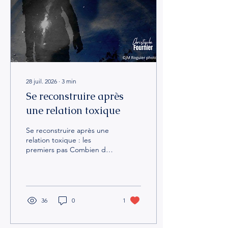
28 juil. 2026
∙
3
min
Se reconstruire après
une relation toxique
Se reconstruire après une
relation toxique : les
premiers pas Combien de
temps faut-il pour se
reconstruire ? C'est la
question qu'on me pose le
plus souvent. Et la vérité,
c'est qu'on ne se "remet"
36
0
1
pas d'une relation toxique
comme on guérit d'une
grippe. Ce n'est pas