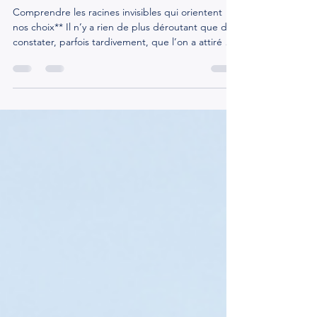
relations toxiques ?
Comprendre les racines invisibles qui orientent
nos choix** Il n’y a rien de plus déroutant que de
constater, parfois tardivement, que l’on a attiré —
ou accepté — une relation toxique. Ce constat
n’est jamais un signe de faiblesse. C’est souvent la
trace d’une histoire plus ancienne, inscrite dans
notre manière d’aimer, d’espérer, de nous
attacher. Comprendre ces racines, c’est déjà
commencer à s’en libérer. 1. Le manque d’amour
dans l’enfance : la première empreinte Le prem