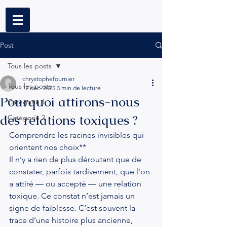
Post
Tous les posts
chrystophefournier
Tous les posts
12 déc. 2025
3 min de lecture
Pourquoi attirons-nous
Catégorie 1
des relations toxiques ?
Catégorie 2
Comprendre les racines invisibles qui 
orientent nos choix**
Il n’y a rien de plus déroutant que de 
constater, parfois tardivement, que l’on 
a attiré — ou accepté — une relation 
toxique. Ce constat n’est jamais un 
signe de faiblesse. C’est souvent la 
trace d’une histoire plus ancienne, 