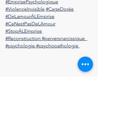
#EmprisePsychologique
#ViolenceInvisible
#CageDorée
#DeLamourÀLEmprise
#CeNestPasDeLAmour
#StopÀLEmprise
#Reconstruction
#perversnarcissique
#psychologie
#psychopathologie