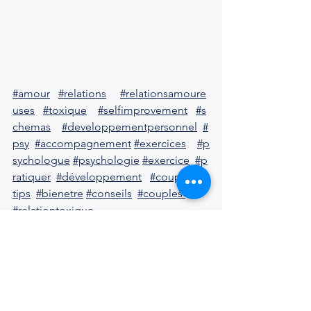
#amour
#relations
#relationsamoure
uses
#toxique
#selfimprovement
#s
chemas
#developpementpersonnel
#
psy
#accompagnement
#exercices
#p
sychologue
#psychologie
#exercice
#p
ratiquer
#développement
#couples
#
tips
#bienetre
#conseils
#couples
#relationtoxique
#perversnarcissique