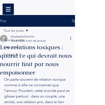
Post
Tous les posts
chrystophefournier
Tous les posts
13 juin 2025
3 min de lecture
Les relations toxiques :
Catégorie 1
quand ce qui devrait nous
Catégorie 2
nourrir finit par nous
empoisonner
On parle souvent de relation toxique 
comme si elle ne concernait que 
l’amour. Pourtant, cette toxicité peut se 
glisser partout : dans un couple, une 
amitié, une relation pro, dans le lien 