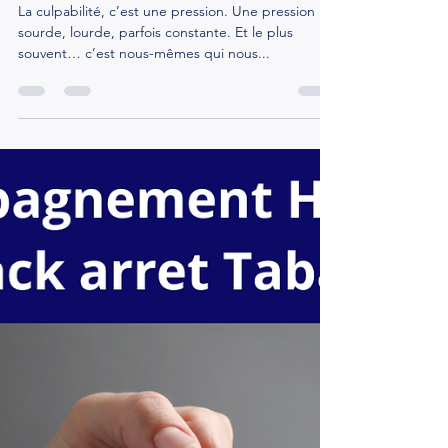
La culpabilité n’est pas une
émotion, c’est une prison"
La culpabilité, c’est une pression. Une pression
sourde, lourde, parfois constante. Et le plus
souvent… c’est nous-mêmes qui nous...