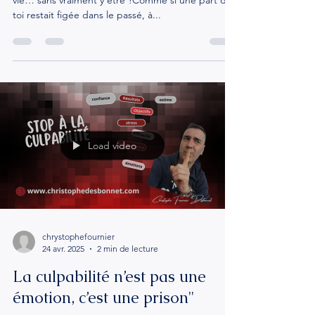
chemin vers une vie pleine
As-tu déjà eu cette sensation étrange de vivre ta
vie… sans vraiment y être ?Comme si une part de
toi restait figée dans le passé, à...
Load video
chrystophefournier
24 avr. 2025
2 min de lecture