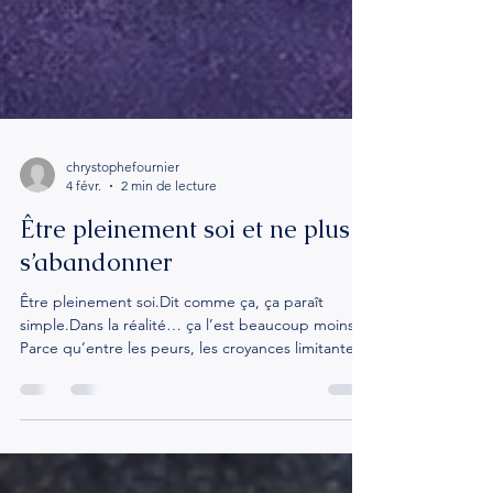
chrystophefournier
4 févr.
2 min de lecture
Être pleinement soi et ne plus
s’abandonner
Être pleinement soi.Dit comme ça, ça paraît
simple.Dans la réalité… ça l’est beaucoup moins.
Parce qu’entre les peurs, les croyances limitantes,
le regard des autres – et surtout le nôtre – il y a
souvent un monde.Un monde dans lequel on se