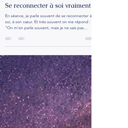
chrystophefournier
24 juil.
4 min de lecture
Se reconnecter à soi vraiment
En séance, je parle souvent de se reconnecter à
soi, à son cœur. Et très souvent on me répond :
"On m'en parle souvent, mais je ne sais pas
comment faire." Alors voilà comment. La première
chose, c'est de se reconnecter à ses envies
profondes. Pas l'envie de flemme même si ne rien
faire est parfois exactement ce dont on a besoin.
Mais les envies vraiment profondes : la nature, la
forêt, manger un gâteau, peindre, écrire, danser,
jardiner. Ces petites choses qui te ressemblen