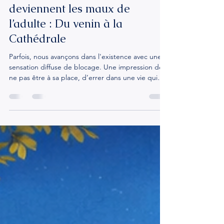
chrystophefournier
10 avr.
3 min de lecture
Quand les mots de l’enfance
deviennent les maux de
l’adulte : Du venin à la
Cathédrale
Parfois, nous avançons dans l'existence avec une
sensation diffuse de blocage. Une impression de
ne pas être à sa place, d’errer dans une vie qui
manque de relief ou de légitimité. On cherche la
cause à l'extérieur, alors qu'elle est souvent tapie
dans les fondations de notre histoire : là où les
mots ont été dits. L’empreinte du « non-désir » :
Le droit de cité volé « T’es un accident », « Tu
n’étais pas prévu », ou pire, des phrases d’une
violence crue comme « Tu as été fin