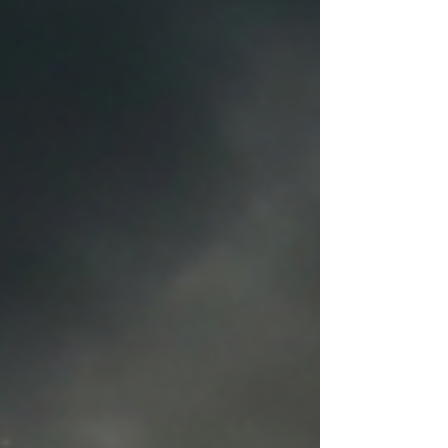
handicapé pas comme tous le monde cette
différence je l’ai subit on m’a fait porter le poids, a
11 ans j’ai été violé, a 17 je me suis retrouver