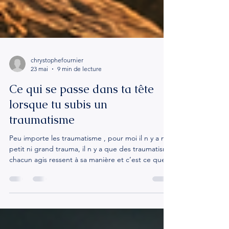
chrystophefournier
23 mai
9 min de lecture
Ce qui se passe dans ta tête
lorsque tu subis un
traumatisme
Peu importe les traumatisme , pour moi il n y a ni
petit ni grand trauma, il n y a que des traumatisme
chacun agis ressent à sa manière et c’est ce que
je dis lorsqu’on vient sur le canapé de mon
cabinet ou en visio je ne différencie pas ! Des
traumatisme j’en au eu depuis mon enfance, a 5
ans on m’a mis face a la mort, j’ai une sœur