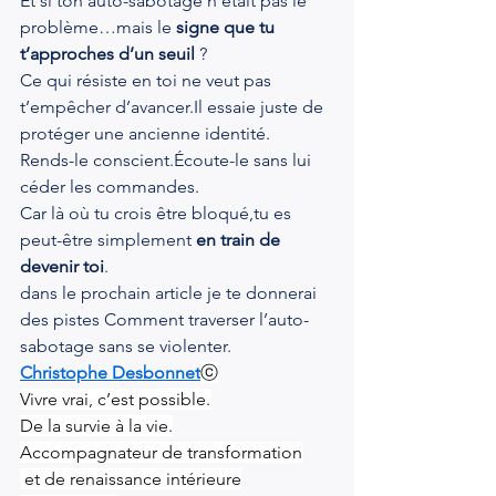
Et si ton auto-sabotage n’était pas le 
problème…mais le 
signe que tu 
t’approches d’un seuil
 ?
Ce qui résiste en toi ne veut pas 
t’empêcher d’avancer.Il essaie juste de 
protéger une ancienne identité.
Rends-le conscient.Écoute-le sans lui 
céder les commandes.
Car là où tu crois être bloqué,tu es 
peut-être simplement 
en train de 
devenir toi
.
dans le prochain article je te donnerai 
des pistes Comment traverser l’auto-
sabotage sans se violenter.
Christophe Desbonnet
ⓒ
Vivre vrai, c’est possible.
De la survie à la vie.
Accompagnateur de transformation
 et de renaissance intérieure