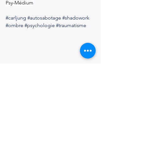
Psy-Médium
#carljung
#autosabotage
#shadowork
#ombre
#psychologie
#traumatisme