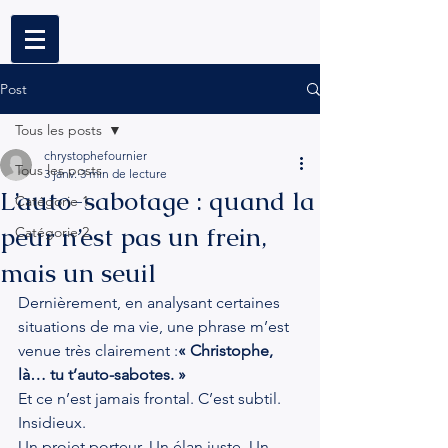
Post
Tous les posts
chrystophefournier
Tous les posts
3 janv.
3 min de lecture
L’auto-sabotage : quand la
Catégorie 1
peur n’est pas un frein,
Catégorie 2
mais un seuil
Dernièrement, en analysant certaines 
situations de ma vie, une phrase m’est 
venue très clairement :
« Christophe, 
là… tu t’auto-sabotes. »
Et ce n’est jamais frontal. C’est subtil. 
Insidieux.
Un projet porteur. Un élan juste. Un 