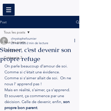
Post
Tous les posts
chrystophefournier
Tous les posts
23 mai 2025
2 min de lecture
S’aimer, c’est devenir son
Catégorie 1
propre refuge
Catégorie 2
On parle beaucoup d’amour de soi. 
Comme si c’était une évidence. 
Comme si s’aimer allait de soi.  On ne 
nous l' apprend pas !
Mais en réalité, s’aimer, ça s’apprend. 
Et souvent, ça commence par une 
décision. Celle de devenir, enfin, 
son 
propre bon parent
.