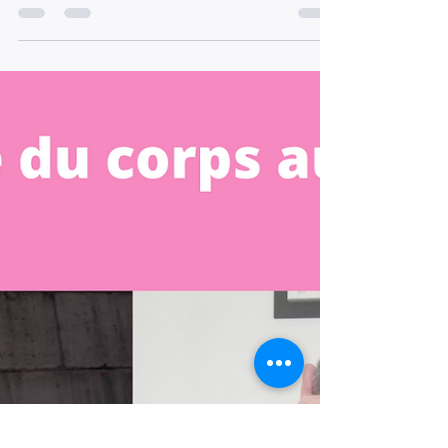
Se préparer à l’hiver avec la
médecine traditionnelle
chinoise
Parce que c'est maintenant que l'on se prépare et
qu'en médecine chinoise elle commence autour
de novembre nous allons donc voir dans cet article
comment se préparer sous le plan Nutrition •
Énergétique • Sommeil • Psychologie En
médecine traditionnelle chinoise (MTC), l’hiver
correspond à l’énergie du Rein , à l’élément Eau ,
et à un mouvement global de repli, de
ralentissement et de conservation . C’est la saison
où le corps demande de la chaleur, du repos et
de l’intérior