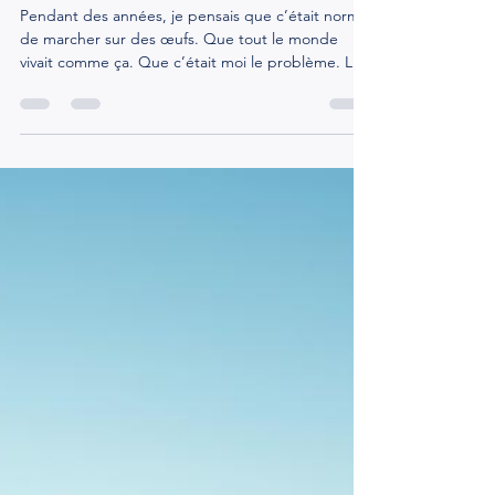
chronique : le jour où j’ai
réalisé que j’avais normalisé
l’anormal: la transformation
Pendant des années, je pensais que c’était normal
de marcher sur des œufs. Que tout le monde
vivait comme ça. Que c’était moi le problème. Le
jour où j’ai compris que non — tout a changé. Je
ne parle pas d’un événement dramatique. Pas
d’un trauma avec un grand T. Juste une
accumulation. Des petites choses qui,
individuellement, « ne comptaient pas » : Une
remarque acerbe par-ci. Une tension qui ne se
résolvait jamais. Un sentiment permanent d’avoir à
mériter ma place. Et moi,