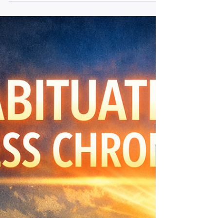
comment faire." Alors voilà comment. La première
chose, c'est de se reconnecter à ses envies
profondes. Pas l'envie de flemme même si ne rien
faire est parfois exactement ce dont on a besoin.
Mais les envies vraiment profondes : la nature, la
forêt, manger un gâteau, peindre, écrire, danser,
jardiner. Ces petites choses qui te ressemblen