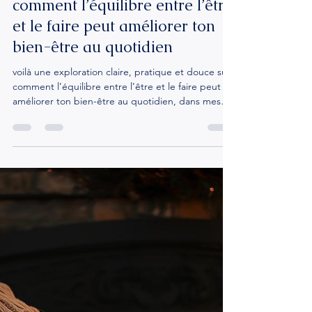
chrystophefournier
20 nov. 2025
3 min de lecture
comment l’équilibre entre l’être
et le faire peut améliorer ton
bien-être au quotidien
voilà une exploration claire, pratique et douce sur
comment l’équilibre entre l’être et le faire peut
améliorer ton bien-être au quotidien, dans mes
accompagnements je propose toujours a mes
patientes de prendre 5 a 10 minutes par jour pour
elle et bien souvent ça marche et il se passe des
choses. Pourquoi cet équilibre compte Quand on
fait tout le temps (agir, produire, servir), on vide
notre énergie, on s’identifie à l’utilité et on finit
par perdre le contact avec ce qu