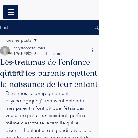
Post
Tous les posts
chrystophefournier
Tous les posts
12 déc. 2024
3 min de lecture
Les traumas de l’enfance
Catégorie 1
quand les parents rejettent
Catégorie 2
la naissance de leur enfant
Dans mes accompagnement 
psychologique j’ai souvent entendu 
mes parent m’ont dit que j’étais pas 
voulu, ou je suis un accident, parfois 
même c’est toute la famille qui le 
disent a l’enfant et on grandit avec cela 
en tête, su coup ces personnes ont des 