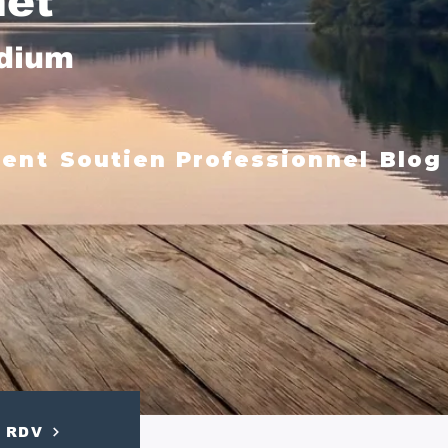
net
édium
ment
Soutien Professionnel
Blog
RDV