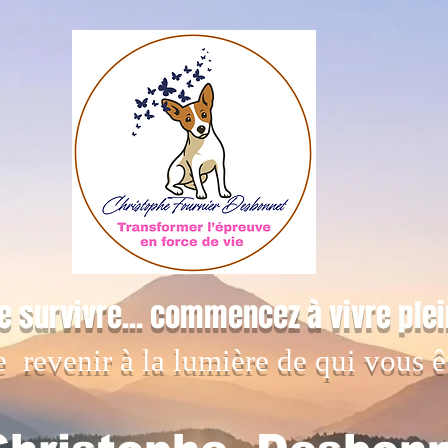
e survivre... commencez à vivre ple
e revenir à la lumière de qui vous ê