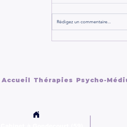
Rédigez un commentaire...
LA DÉPENDANCE
AFFECTIVE ET LES
RELATIONS TOXIQUESCe
qui se passe dans votre tête
et votre cerveau
Accueil
Thérapies
Psycho-Médi
Cabinet à Gondecourt (59)