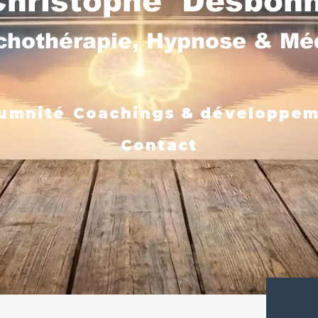
Christophe Desbon
chothérapie, Hypnose & M
umnité
Coachings & développe
Contact