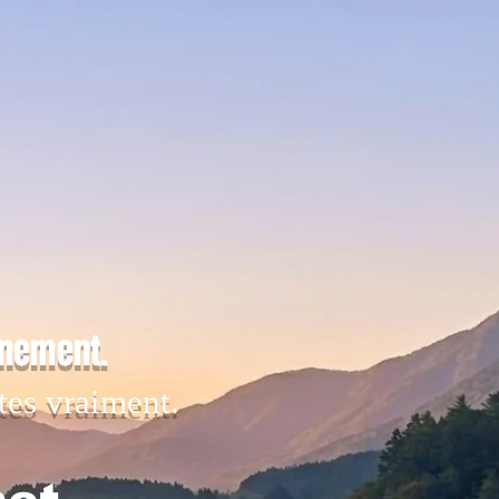
inement.
tes vraiment.