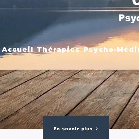
Psy
Accueil
Thérapies
Psycho-Médi
En savoir plus