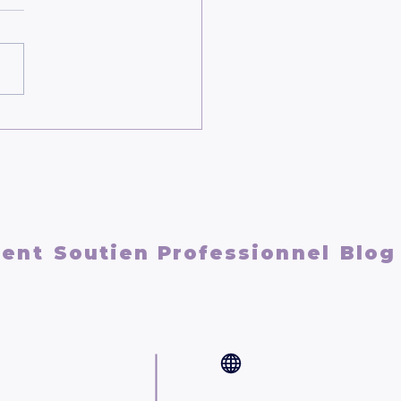
econnecter à soi
ment
ment
Soutien Professionnel
Blog