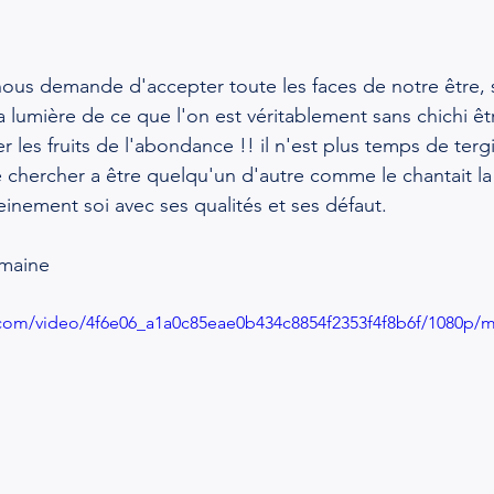
ous demande d'accepter toute les faces de notre être, s'
rs la lumière de ce que l'on est véritablement sans chichi êt
er les fruits de l'abondance !! il n'est plus temps de tergi
 chercher a être quelqu'un d'autre comme le chantait l
einement soi avec ses qualités et ses défaut.
emaine 
ic.com/video/4f6e06_a1a0c85eae0b434c8854f2353f4f8b6f/1080p/