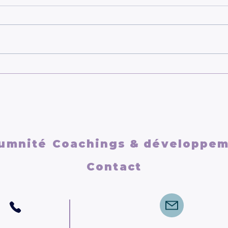
Se reconstruire après une
Se r
relation toxique
vrai
umnité
Coachings & développe
Contact