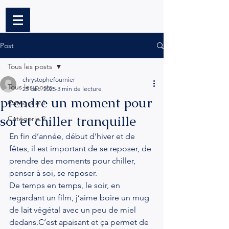
Post
Tous les posts
chrystophefournier
Tous les posts
23 déc. 2025
3 min de lecture
prendre un moment pour
Catégorie 1
soi et chiller tranquille
Catégorie 2
En fin d’année, début d’hiver et de 
fêtes, il est important de se reposer, de 
prendre des moments pour chiller, 
penser à soi, se reposer.
De temps en temps, le soir, en 
regardant un film, j’aime boire un mug 
de lait végétal avec un peu de miel 
dedans.C’est apaisant et ça permet de 