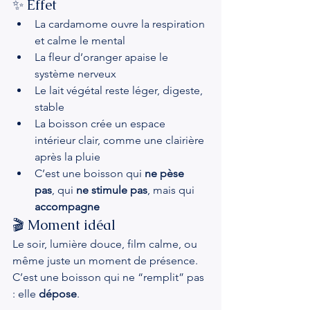
✨ Effet
La cardamome ouvre la respiration 
et calme le mental
La fleur d’oranger apaise le 
système nerveux
Le lait végétal reste léger, digeste, 
stable
La boisson crée un espace 
intérieur clair, comme une clairière 
après la pluie
C’est une boisson qui 
ne pèse 
pas
, qui 
ne stimule pas
, mais qui 
accompagne
🎬 Moment idéal
Le soir, lumière douce, film calme, ou 
même juste un moment de présence. 
C’est une boisson qui ne “remplit” pas 
: elle 
dépose
.