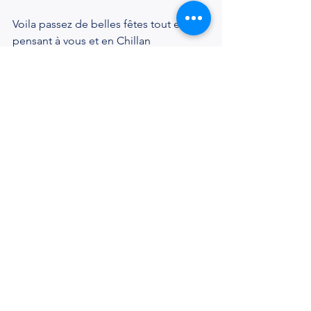
Voila passez de belles fêtes tout en 
pensant à vous et en Chillan
Christophe Desbonnet
Vivre vrai, c’est possible.
De la survie à la vie.
Accompagnateur de transformation
 et de renaissance intérieure
Psy-Médium