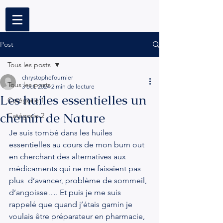
Post
Tous les posts
chrystophefournier
Tous les posts
3 oct. 2024
2 min de lecture
Les huiles essentielles un
Catégorie 1
chemin de Nature
Catégorie 2
Je suis tombé dans les huiles  
essentielles au cours de mon burn out 
en cherchant des alternatives aux 
médicaments qui ne me faisaient pas 
plus  d’avancer, problème de sommeil, 
d’angoisse…. Et puis je me suis 
rappelé que quand j’étais gamin je 
voulais être préparateur en pharmacie, 