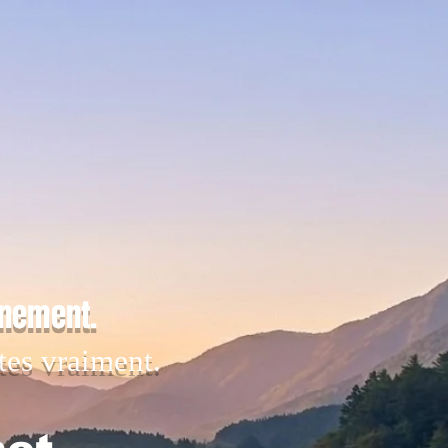
inement.
tes vraiment.