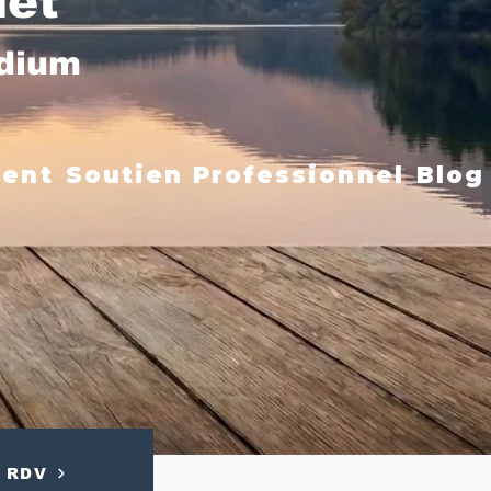
net
édium
ment
Soutien Professionnel
Blog
RDV