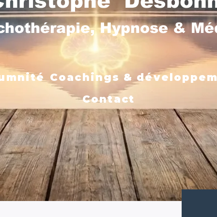
Christophe Desbon
chothérapie, Hypnose & M
umnité
Coachings & développe
Contact