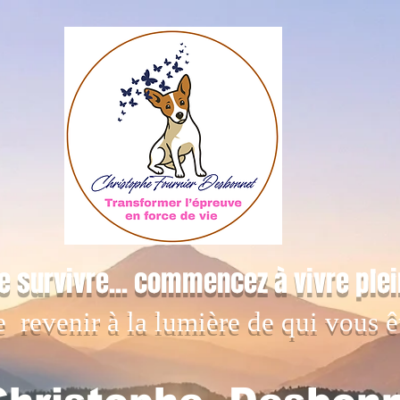
e survivre... commencez à vivre ple
e revenir à la lumière de qui vous ê