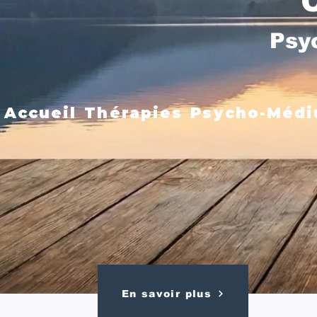
Psy
Accueil
Thérapies
Psycho-Médi
En savoir plus