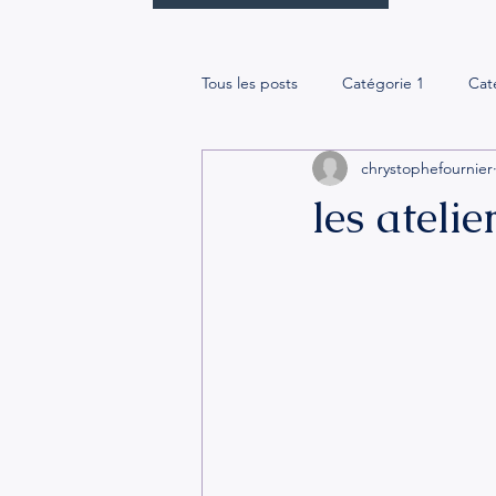
Tous les posts
Catégorie 1
Cat
chrystophefournier
les ateli