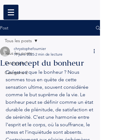
Post
Tous les posts
chrystophefournier
Tous les posts
19 janv. 2025
2 min de lecture
Le concept du bonheur
Catégorie 1
Qu’est-ce que le bonheur ? Nous 
Catégorie 2
sommes tous en quête de cette 
sensation ultime, souvent considérée 
comme le but suprême de la vie. Le 
bonheur peut se définir comme un état 
durable de plénitude, de satisfaction et 
de sérénité. C’est une harmonie entre 
l’esprit et le corps, où la souffrance, le 
stress et l’inquiétude sont absents. 
Contrairement aux plaisirs éphémères, 