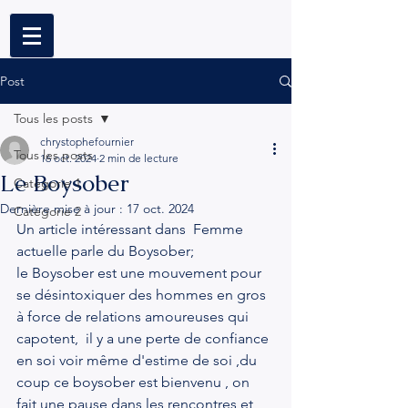
Post
Tous les posts
chrystophefournier
Tous les posts
16 oct. 2024
2 min de lecture
Le Boysober
Catégorie 1
Dernière mise à jour :
17 oct. 2024
Catégorie 2
Un article intéressant dans  Femme 
actuelle parle du Boysober;
le Boysober est une mouvement pour 
se désintoxiquer des hommes en gros 
à force de relations amoureuses qui 
capotent,  il y a une perte de confiance 
en soi voir même d'estime de soi ,du 
coup ce boysober est bienvenu , on 
fait une pause dans les rencontres et 