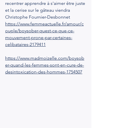
recentrer apprendre à s'aimer être juste 
et la cerise sur le gâteau viendra
Christophe Fournier-Desbonnet
https://www.femmeactuelle.fr/amour/c
ouple/boysober-quest-ce-que-ce-
mouvement-prone-par-certaines-
celibataires-2179411
https://www.madmoizelle.com/boysob
er-quand-les-femmes-sont-en-cure-de-
desintoxication-des-hommes-1754507