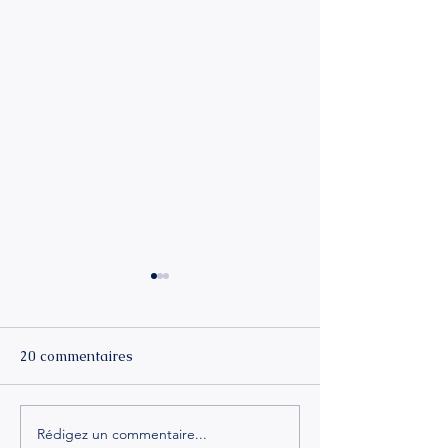
20 commentaires
Rédigez un commentaire...
Se reconnecter à soi
Alléger son men