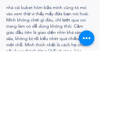
nhà cái kubet
 hôm bữa mình cũng tò mò 
vào xem thử vì thấy mấy đứa bạn nói hoài. 
Mình không chơi gì đâu, chỉ lướt qua coi 
trang làm có dễ dùng không thôi. Cảm 
giác đầu tiên là giao diện nhìn khá sáng 
sủa, không bị rối kiểu nhét quá nhiều chữ 
một chỗ. Mình thích nhất là cách họ chia 
nội dung thành từng khối rõ ràng, kéo 
xuống một đoạn là nắm được đại khái 
đang…
Afficher plus
J'aime
Répondre
katrinacha.vez.52.0.2
il y a 2 jours
Nổ Hũ
 mình thấy nhắc nhiều quá nên ghé 
thử cho biết, chủ yếu xem giao diện thôi. 
Vào trang cái là thấy họ làm bố cục khá 
thoáng, chia thành từng khối nội dung nhìn 