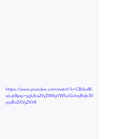
https://www.youtube.com/watch?v=CBrbdB-
wLqI&pp=ygUba2VyZW4gYW5uIGxlcyBqb3V
ycyBoZXVyZXV4