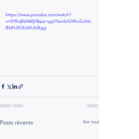
https://www.youtube.com/watch?
v=SYKqBsN60jY&pp=ygUYamlsIGNhcGxhbi
BldHJlIGhldXJldXgg
Voir tout
Posts récents