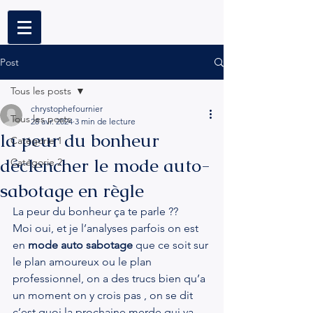
Post
Tous les posts
chrystophefournier
Tous les posts
28 avr. 2024
3 min de lecture
la peur du bonheur
Catégorie 1
déclencher le mode auto-
Catégorie 2
sabotage en règle
La peur du bonheur ça te parle ??
Moi oui, et je l’analyses parfois on est 
en 
mode auto sabotage 
que ce soit sur 
le plan amoureux ou le plan 
professionnel, on a des trucs bien qu’a 
un moment on y crois pas , on se dit 
c’est quoi la prochaine merde qui va 