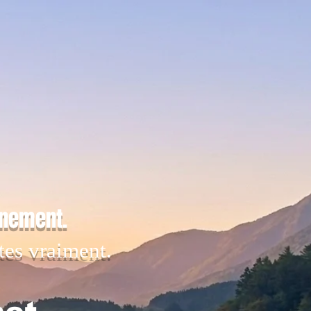
inement.
tes vraiment.