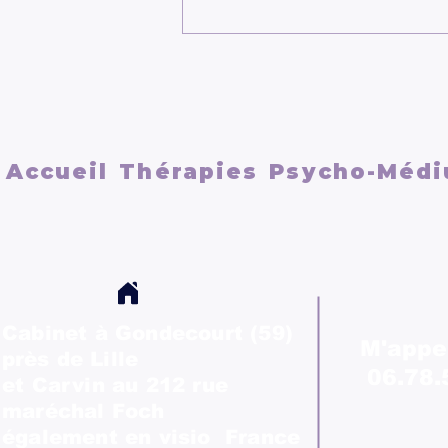
Se reconstruire après une
relation toxique
Accueil
Thérapies
Psycho-Médi
Cabinet à Gondecourt (59)
M'appe
près
de Lille
06.78.
et Carvin au 212 rue
maréchal Foch
également en visio France