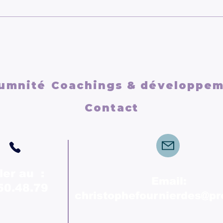
Se reconnecter à soi
Allé
vraiment
de l
son 
umnité
Coachings & développe
Contact
ler au :
Email:
50.48.79
christophefournierdes@p