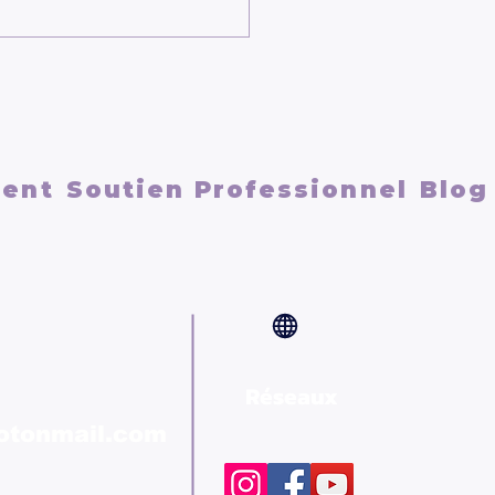
ger son mental : arrêter
aisser "Georges" faire
cinéma
ment
Soutien Professionnel
Blog
Réseaux
rotonmail.com