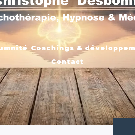
Christophe Desbon
chothérapie, Hypnose & M
umnité
Coachings & développe
Contact