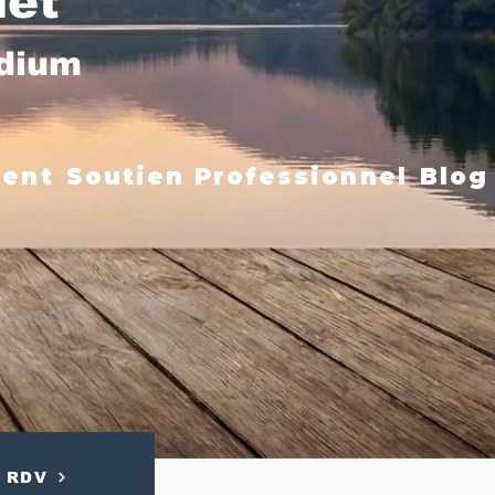
net
édium
ment
Soutien Professionnel
Blog
RDV