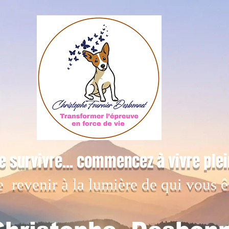
e survivre... commencez à vivre ple
e revenir à la lumière de qui vous ê