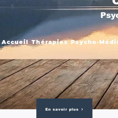
Psy
Accueil
Thérapies
Psycho-Médi
En savoir plus