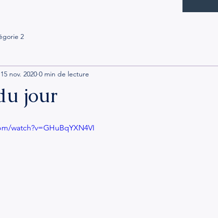
égorie 2
15 nov. 2020
0 min de lecture
 du jour
.com/watch?v=GHuBqYXN4VI