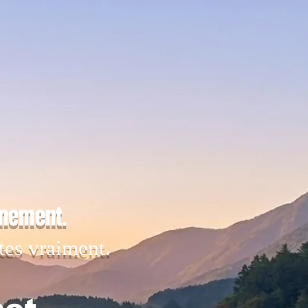
inement.
tes vraiment.