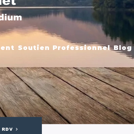
net
édium
ment
Soutien Professionnel
Blog
RDV