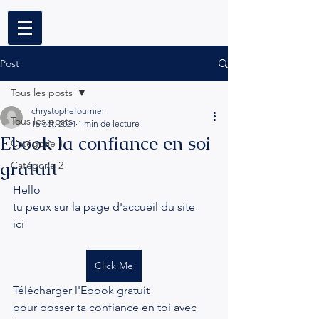
Post
Tous les posts
chrystophefournier
Tous les posts
16 oct. 2024
1 min de lecture
Ebook la confiance en soi
Catégorie 1
gratuit
Catégorie 2
Hello
tu peux sur la page d'accueil du site
ici 
Click Me
Télécharger l'Ebook gratuit
pour bosser ta confiance en toi avec 