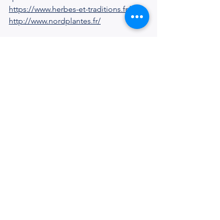
https://www.herbes-et-traditions.fr/
http://www.nordplantes.fr/
Christophe
#aromathérapie
#huilesessentielle
#cesoigneraunaturel
Voir tout
Posts récents