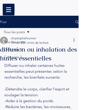
Post
Tous les posts
chrystophefournier
Tous les posts
12 nov. 2021
3 min de lecture
diffusion ou inhalation des
Catégorie 1
huiles essentielles
Catégorie 2
Diffuser ou inhaler certaines huiles 
essentielles peut présenter, selon la 
recherche, les bienfaits suivants:
-Détendre le corps, clarifier l’esprit et 
soulager la tension.
-Aider à la gestion du poids.
-Réduire les bactéries, les moisissures, 