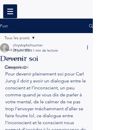
Post
Tous les posts
chrystophefournier
Tous les posts
23 janv. 2024
1 min de lecture
Devenir soi
Catégorie 1
Devenir soi
Catégorie 2
Pour devenir pleinement soi pour Carl 
Jung il doit y avoir un dialogue entre le 
conscient et l’inconscient, un peu 
comme quand je vous dis de parler à 
votre mental, de le calmer de ne pas 
trop l’envoyer méchamment d’aller se 
faire foutre lol, ce dialogue entre 
l’inconscient et le conscient nous 
permet d’accéder à la connaissance de 