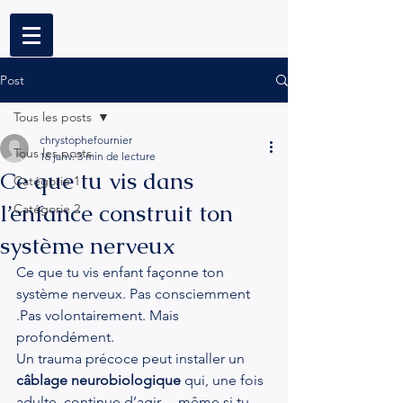
Post
Tous les posts
chrystophefournier
Tous les posts
16 janv.
3 min de lecture
Ce que tu vis dans
Catégorie 1
l’enfance construit ton
Catégorie 2
système nerveux
Ce que tu vis enfant façonne ton 
système nerveux. Pas consciemment 
.Pas volontairement. Mais 
profondément.
Un trauma précoce peut installer un 
câblage neurobiologique
 qui, une fois 
adulte, continue d’agir… même si tu 