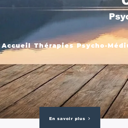
Psy
Accueil
Thérapies
Psycho-Médi
En savoir plus