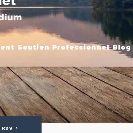
net
édium
ment
Soutien Professionnel
Blog
RDV