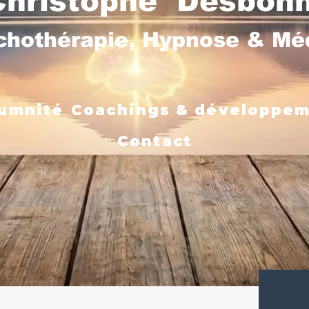
Christophe Desbon
chothérapie, Hypnose & M
umnité
Coachings & développe
Contact