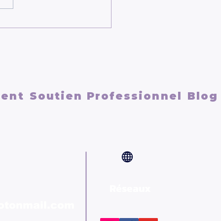
econnecter à soi
ment
ment
Soutien Professionnel
Blog
Réseaux
rotonmail.com