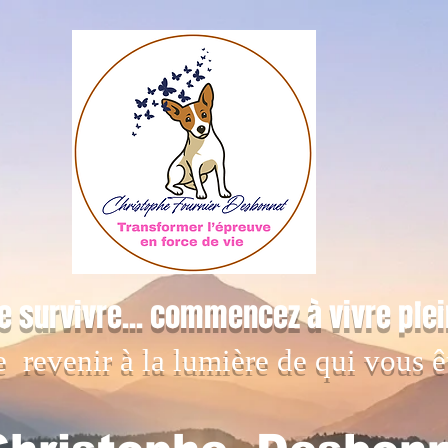
e survivre... commencez à vivre ple
e revenir à la lumière de qui vous ê