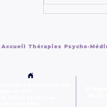
LA DÉPENDANCE
AFFECTIVE ET LES
RELATIONS TOXIQUESCe
qui se passe dans votre tête
et votre cerveau
Accueil
Thérapies
Psycho-Médi
Cabinet à Gondecourt (59)
M'appe
près
de Lille
06.78.
et Carvin au 212 rue
maréchal Foch