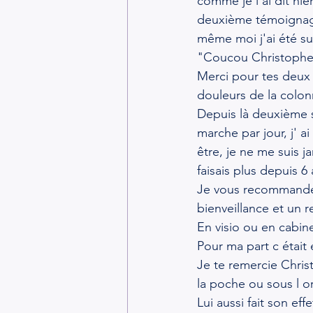
comme je l'ai dit hie
deuxième témoignage
même moi j'ai été su
"Coucou Christophe
Merci pour tes deux
douleurs de la colon
Depuis là deuxième sé
marche par jour, j' 
être, je ne me suis j
faisais plus depuis 6 
Je vous recommande 
bienveillance et un r
En visio ou en cabine
Pour ma part c était e
Je te remercie Chris
la poche ou sous l or
Lui aussi fait son effe