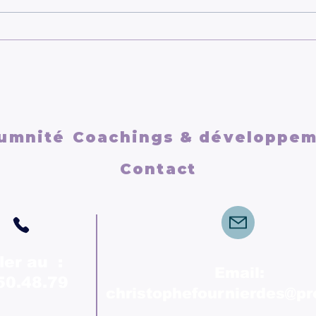
Se reconstruire après une
Se r
relation toxique
vrai
umnité
Coachings & développe
Contact
ler au :
Email:
50.48.79
christophefournierdes@p