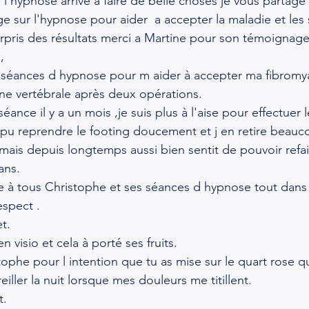
r l'hypnose arrive a faire de belle choses je vous partage 
 sur l'hypnose pour aider  a accepter la maladie et le
rpris des résultats merci a Martine pour son témoignag
,
 séances d hypnose pour m aider à accepter ma fibromya
ne vertébrale après deux opérations.
ance il y a un mois ,je suis plus à l'aise pour effectuer 
ai pu reprendre le footing doucement et j en retire beau
amais depuis longtemps aussi bien sentit de pouvoir refai
ans.
à tous Christophe et ses séances d hypnose tout dans
espect .
t.
n visio et cela à porté ses fruits.
tophe pour l intention que tu as mise sur le quart rose q
eiller la nuit lorsque mes douleurs me titillent.
t.