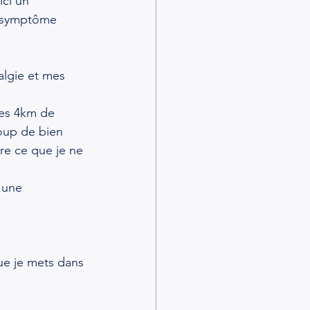
ici un 
s symptôme 
e
lgie et mes 
les 4km de 
coup de bien 
re ce que je ne 
 une 
ue je mets dans 