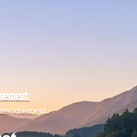
inement.
tes vraiment.