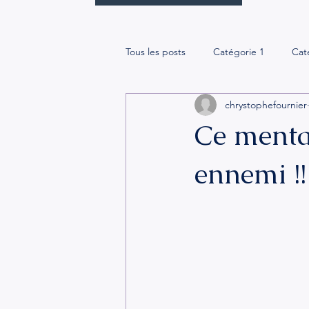
Tous les posts
Catégorie 1
Cat
chrystophefournier
Ce mental
ennemi !!