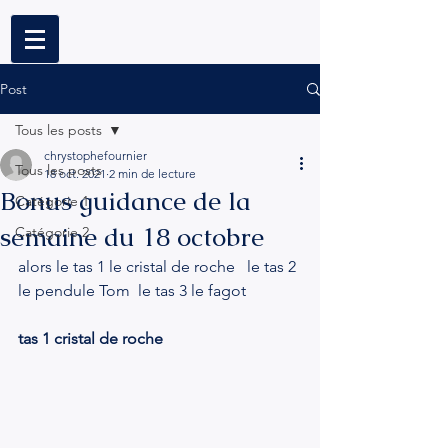
Post
Tous les posts
chrystophefournier
Tous les posts
18 oct. 2021
2 min de lecture
Bonus guidance de la
Catégorie 1
semaine du 18 octobre
Catégorie 2
alors le tas 1 le cristal de roche   le tas 2 
le pendule Tom  le tas 3 le fagot 
tas 1 cristal de roche