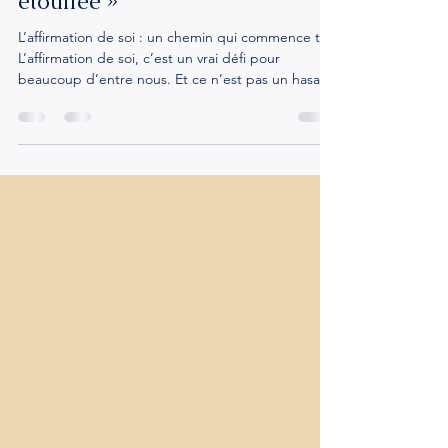
« Briser le silence : apprendre à
s’affirmer après une enfance
étouffée »
L’affirmation de soi : un chemin qui commence tôt
L’affirmation de soi, c’est un vrai défi pour
beaucoup d’entre nous. Et ce n’est pas un hasard
: elle se construit très tôt, dans l’enfance, à partir
des schémas familiaux, de ce que nous avons
observé, entendu, intégré. Nos premiers repères,
ce sont nos parents.Notre premier modèle
relationnel, notre premier amour, ce sont nos
parents. Ce sont eux que l’on voit, que l’on
entend, que l’on ressent dès les premiers instants.
Leu