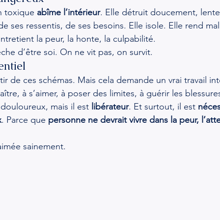
n toxique 
abîme l’intérieur
. Elle détruit doucement, lentem
de ses ressentis, de ses besoins. Elle isole. Elle rend ma
tretient la peur, la honte, la culpabilité.
che d’être soi. On ne vit pas, on survit.
ntiel
rtir de ces schémas. Mais cela demande un vrai travail inté
tre, à s’aimer, à poser des limites, à guérir les blessur
 douloureux, mais il est 
libérateur
. Et
 surtout, il est 
néces
x
. Parce que 
personne ne devrait vivre dans la peur, l’att
 aimée sainement.