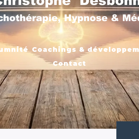
Christophe Desbon
chothérapie, Hypnose & M
umnité
Coachings & développe
Contact