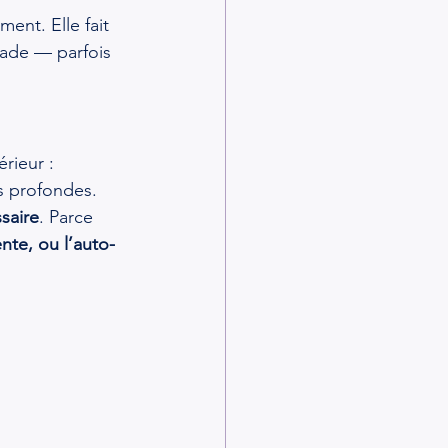
ent. Elle fait 
lade — parfois 
rieur : 
es profondes.
saire
. Parce 
ente, ou l’auto-