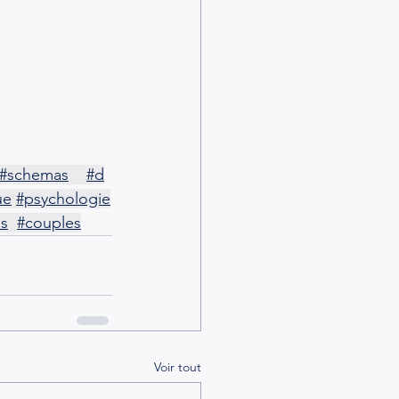
#schemas
#d
ue
#psychologie
ls
#couples
Voir tout