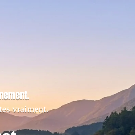
inement.
tes vraiment.