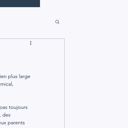
en plus large 
mical, 
 
pas toujours 
, des 
eux parents 