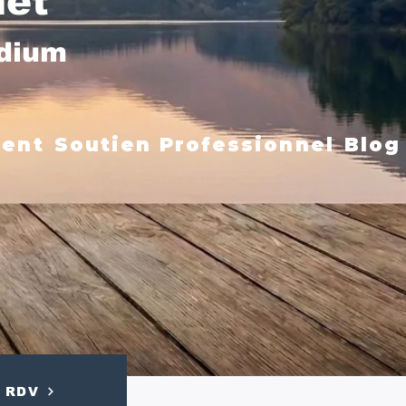
net
édium
ment
Soutien Professionnel
Blog
RDV