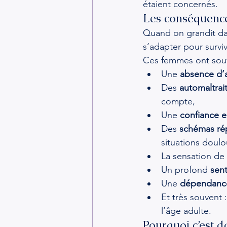
étaient concernés.
Les conséquenc
Quand on grandit dan
s’adapter pour survi
Ces femmes ont sou
Une 
absence d’
Des 
automaltrai
compte,
Une 
confiance e
Des 
schémas rép
situations doulo
La sensation de 
Un profond 
sen
Une 
dépendance
Et très souvent 
l’âge adulte.
Pourquoi c’est 