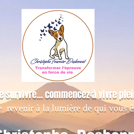
e survivre... commencez à vivre ple
e revenir à la lumière de qui vous ê