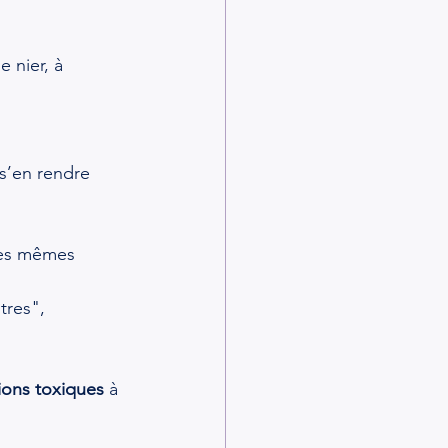
 nier, à 
 s’en rendre 
 les mêmes 
tres",
tions toxiques
 à 