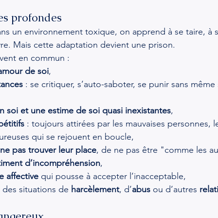
es profondes
s un environnement toxique, on apprend à se taire, à se
vre. Mais cette adaptation devient une prison.
vent en commun :
amour de soi
,
tances
 : se critiquer, s’auto-saboter, se punir sans même
n soi et une estime de soi quasi inexistantes
,
étitifs
 : toujours attirées par les mauvaises personnes,
ureuses qui se rejouent en boucle,
ne pas trouver leur place
, de ne pas être "comme les au
timent d’incompréhension
,
 affective
 qui pousse à accepter l’inacceptable,
: des situations de 
harcèlement
, d’
abus
 ou d’autres 
rela
dangereux