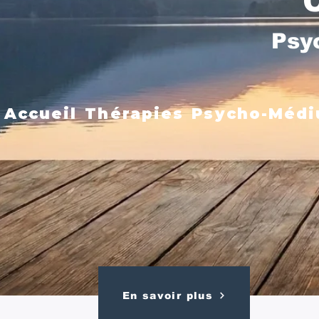
Psy
Accueil
Thérapies
Psycho-Médi
En savoir plus