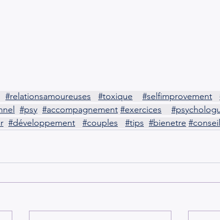
#relationsamoureuses
#toxique
#selfimprovement
nnel
#psy
#accompagnement
#exercices
#psycholog
r
#développement
#couples
#tips
#bienetre
#consei