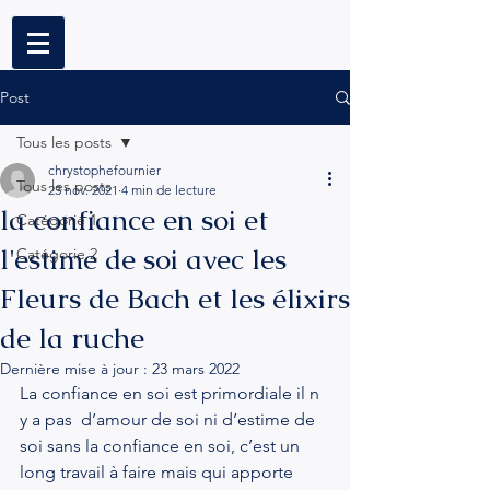
Post
Tous les posts
chrystophefournier
Tous les posts
23 nov. 2021
4 min de lecture
la confiance en soi et
Catégorie 1
l'estime de soi avec les
Catégorie 2
Fleurs de Bach et les élixirs
de la ruche
Dernière mise à jour :
23 mars 2022
La confiance en soi est primordiale il n 
y a pas  d’amour de soi ni d’estime de 
soi sans la confiance en soi, c’est un 
long travail à faire mais qui apporte 