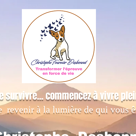
e survivre... commencez à vivre ple
e revenir à la lumière de qui vous ê