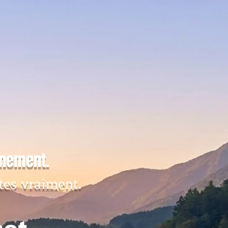
inement.
tes vraiment.