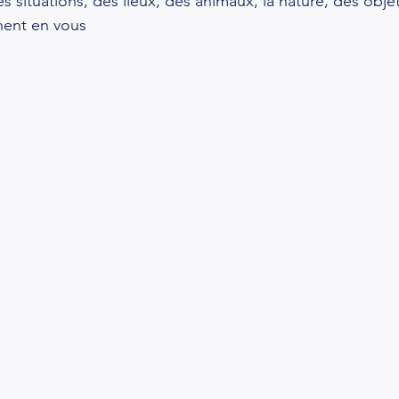
es situations, des lieux, des animaux, la nature, des objet
nent en vous