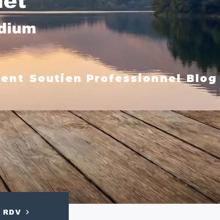
net
édium
ment
Soutien Professionnel
Blog
RDV