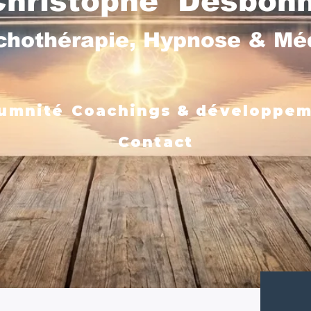
Christophe Desbon
chothérapie, Hypnose & M
umnité
Coachings & développe
Contact