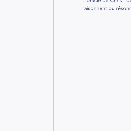
L'oracle de Chris : d
raisonnent ou réson