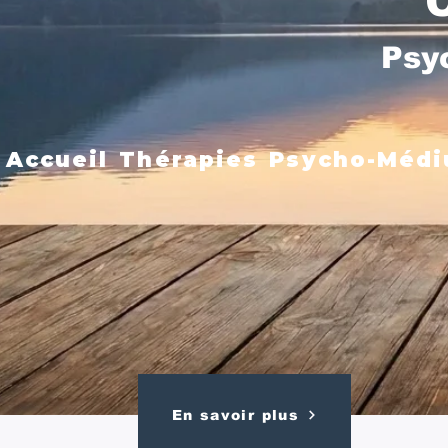
Psy
Accueil
Thérapies
Psycho-Médi
En savoir plus