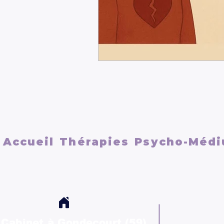
Accueil
Thérapies
Psycho-Médi
Cabinet à Gondecourt (59)