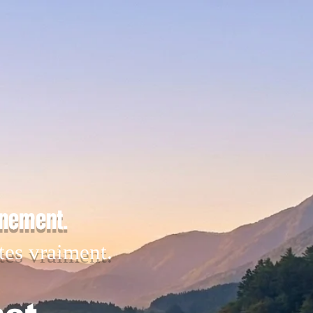
inement.
tes vraiment.