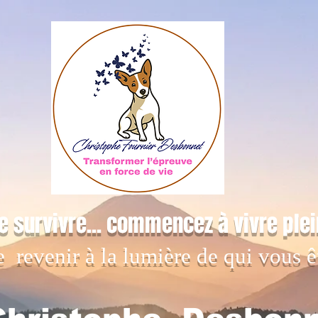
e survivre... commencez à vivre ple
e revenir à la lumière de qui vous ê