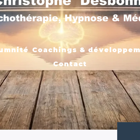
Christophe Desbon
chothérapie, Hypnose & M
umnité
Coachings & développe
Contact