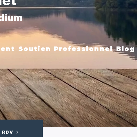
net
édium
ment
Soutien Professionnel
Blog
RDV