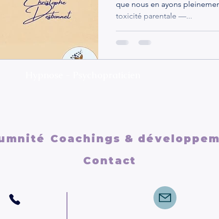
que nous en ayons pleinement
toxicité parentale —...
Hypnose - Psychopraticien
umnité
Coachings & développe
Contact