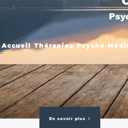
Psy
Accueil
Thérapies
Psycho-Médi
En savoir plus