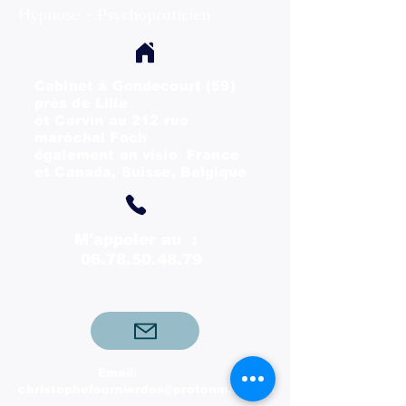
Hypnose - Psychopraticien
Cabinet à Gondecourt (59)
près
de Lille
et Carvin au 212 rue
maréchal Foch
également en visio France
et Canada, Suisse, Belgique
M'appeler au :
06.78.50.48.79
Email:
christophefournierdes@protonmail.com