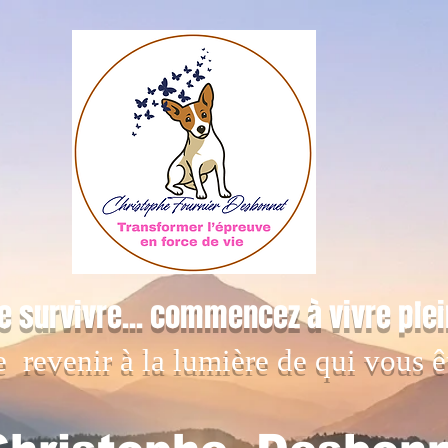
e survivre... commencez à vivre ple
e revenir à la lumière de qui vous ê