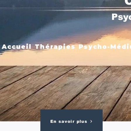
Psy
Accueil
Thérapies
Psycho-Médi
En savoir plus