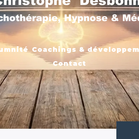
Christophe Desbon
chothérapie, Hypnose & M
umnité
Coachings & développe
Contact