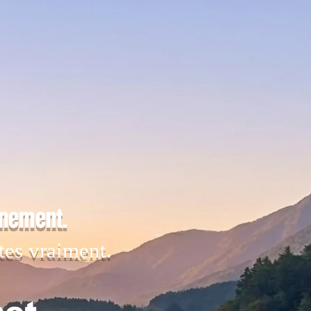
inement.
tes vraiment.