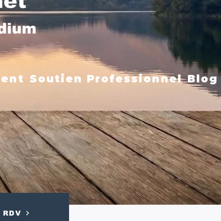
net
édium
ment
Soutien Professionnel
Blog
RDV