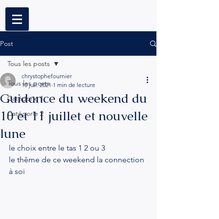
Post
Tous les posts
chrystophefournier
Tous les posts
10 juil. 2021
1 min de lecture
Guidance du weekend du
Catégorie 1
10 et 11 juillet et nouvelle
Catégorie 2
lune
le choix entre le tas 1 2 ou 3
le thême de ce weekend la connection 
à soi 