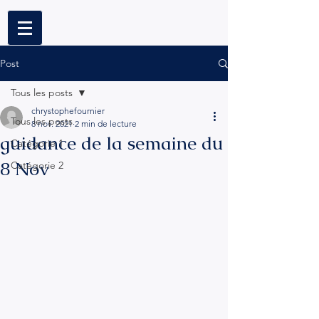
Post
Tous les posts
chrystophefournier
Tous les posts
8 nov. 2021
2 min de lecture
guidance de la semaine du
Catégorie 1
8 Nov
Catégorie 2