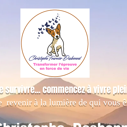
e survivre... commencez à vivre ple
e revenir à la lumière de qui vous ê