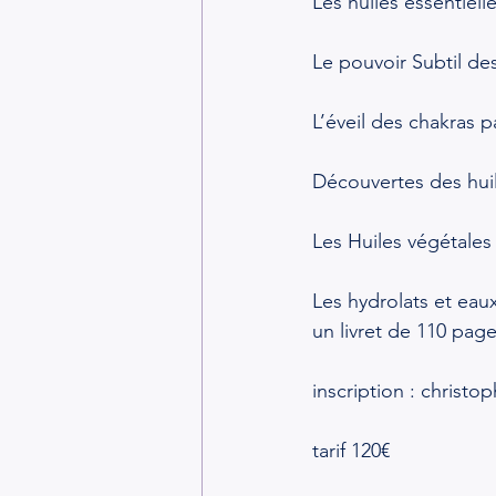
Les huiles essentiell
Le pouvoir Subtil des
L’éveil des chakras p
Découvertes des huil
Les Huiles végétales
Les hydrolats et eaux
un livret de 110 pag
inscription : 
christo
tarif 120€