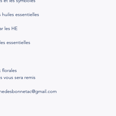
es et les symboles
 huiles essentielles
ar les HE
es essentielles
 florales
es vous sera remis
phedesbonnetac@gmail.com