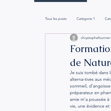
Tous les posts
Catégorie 1
Cat
chrystophefournier
Formation
de Natur
Je suis tombé dans l
alterna-tives aux mé
sommeil, d’angoisse…
préparateur en pharm
amie m’a poussée à 
vie, une évidence et 