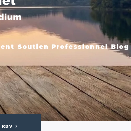
net
édium
ment
Soutien Professionnel
Blog
RDV