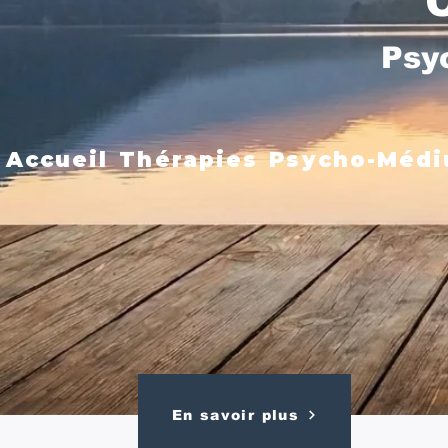
Psy
Accueil
Thérapies
Psycho-Médi
En savoir plus