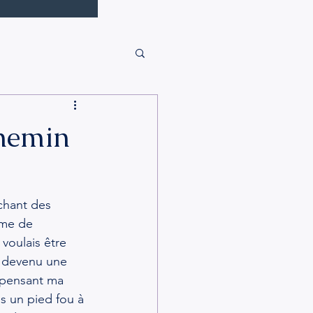
chemin
chant des 
ème de 
voulais être 
t devenu une 
epensant ma 
ds un pied fou à 