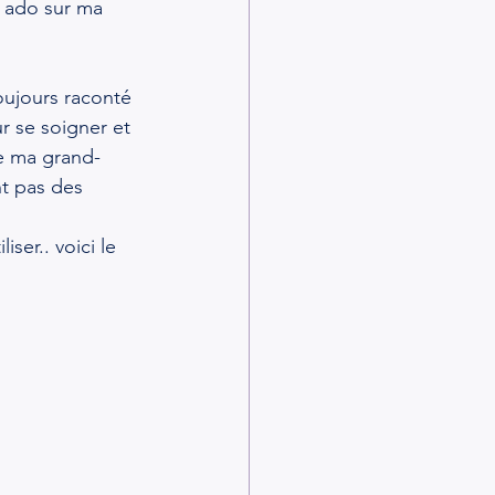
e ado sur ma 
oujours raconté 
r se soigner et 
de ma grand-
t pas des 
ser.. voici le 