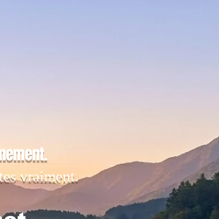
inement.
tes vraiment.