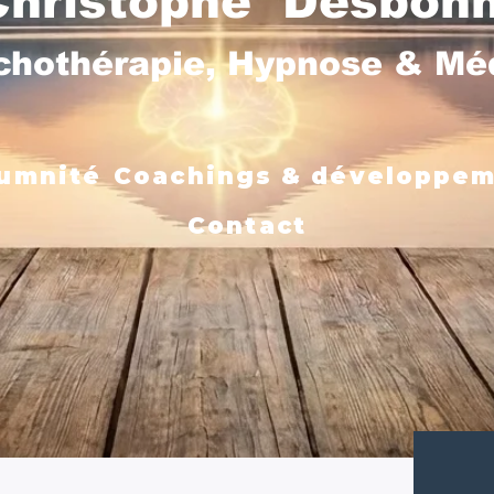
Christophe Desbon
chothérapie, Hypnose & M
umnité
Coachings & développe
Contact