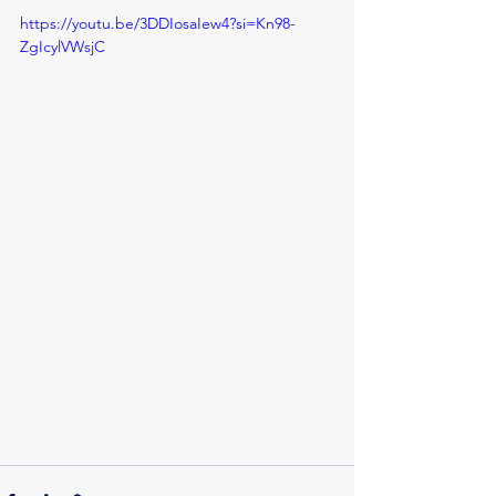
https://youtu.be/3DDIosaIew4?si=Kn98-
ZgIcylVWsjC