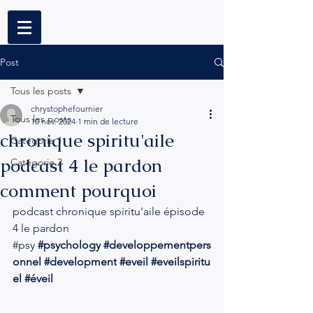
Post
Tous les posts
chrystophefournier
Tous les posts
10 nov. 2024
1 min de lecture
chronique spiritu'aile
Catégorie 1
podcast 4 le pardon
Catégorie 2
comment pourquoi
podcast chronique spiritu'aile épisode 
4 le pardon
#psy
#psychology
#developpementpers
onnel
#development
#eveil
#eveilspiritu
el
#éveil