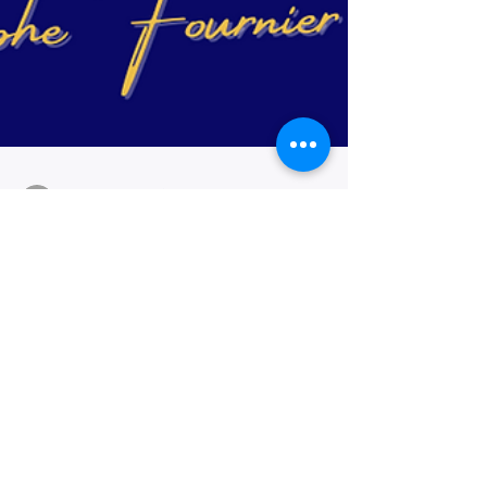
chrystophefournier
7 janv. 2025
2 min de lecture
La Re-Naissance : Un Chemin
Vers la Liberté Intérieure
Depuis 2019, j’ai eu l’honneur d’accompagner des
femmes extraordinaires sur le chemin de leur
transformation profonde. Ces femmes sont...