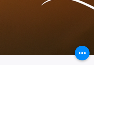
chrystophefournier
7 déc. 2025
2 min de lecture
Si tu veux une vie épanouie, tu
dois répondre à ces 3 clés et
investir en toi
Parce que, oui, ta vie dépend avant tout de toi.
De tes choix. De ton écoute intérieure. De ta