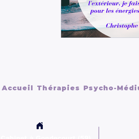
Accueil
Thérapies
Psycho-Médi
Cabinet à Gondecourt (59)