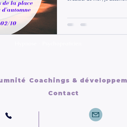
Hypnose - Psychopraticien
umnité
Coachings & développe
Contact