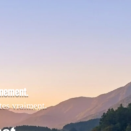
inement.
tes vraiment.