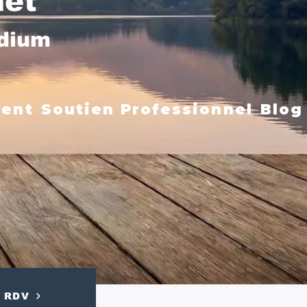
net
édium
ment
Soutien Professionnel
Blog
RDV