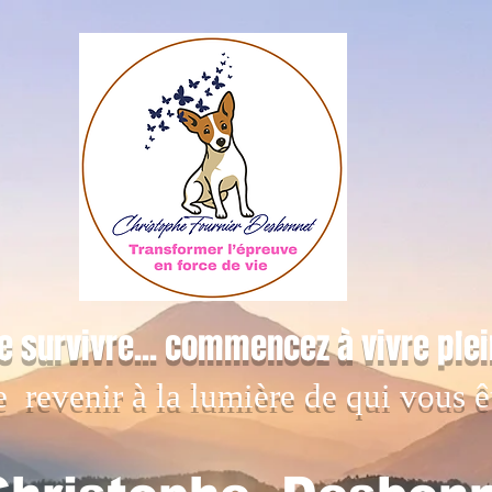
e survivre... commencez à vivre ple
e revenir à la lumière de qui vous ê