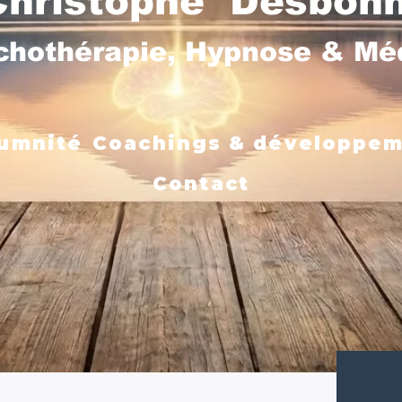
Christophe Desbon
chothérapie, Hypnose & M
umnité
Coachings & développe
Contact