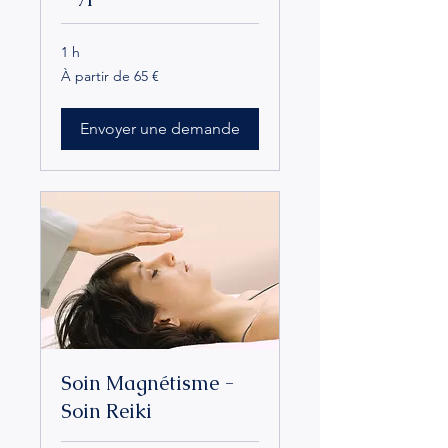
1 h
À
À partir de 65 €
partir
de
65
euros
Envoyer une demande
Soin Magnétisme -
Soin Reiki