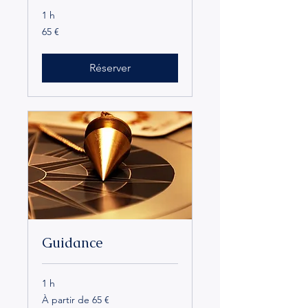
1 h
65
65 €
euros
Réserver
Guidance
1 h
À
À partir de 65 €
partir